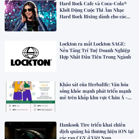
Hard Rock Cafe và Coca-Cola®
Khởi Động Cuộc Thi Âm Nhạc
Hard Rock Rising dành cho các
Nghệ Sĩ Trẻ Triển Vọng
Lockton ra mắt Lockton SAGE:
Nền Tảng Trí Tuệ Doanh Nghiệp
Hợp Nhất Đầu Tiên Trong Ngành
Khảo sát của Herbalife: Văn hóa
sống khỏe mạnh phát triển mạnh
mẽ trên khắp khu vực Châu Á -
Thái Bình Dương khi 4 trong 5
người tiêu dùng ưu tiên sức khỏe
toàn diện
Hankook Tire triển khai chiến
dịch quảng bá thương hiệu iON tại
các rạp CGV ở Việt Nam