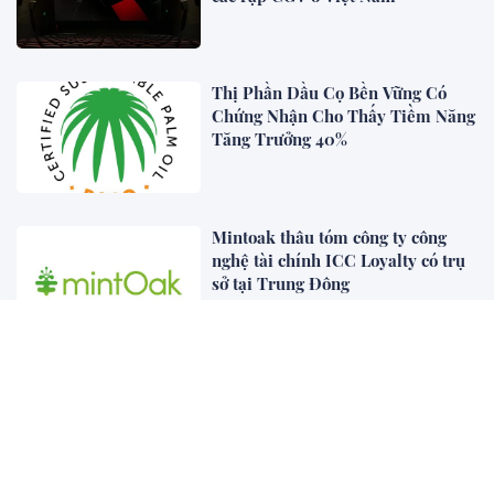
Thị Phần Dầu Cọ Bền Vững Có
Chứng Nhận Cho Thấy Tiềm Năng
Tăng Trưởng 40%
Mintoak thâu tóm công ty công
nghệ tài chính ICC Loyalty có trụ
sở tại Trung Đông
Coway công bố Báo cáo Bền vững
lần thứ 21 cho năm tài chính 2025