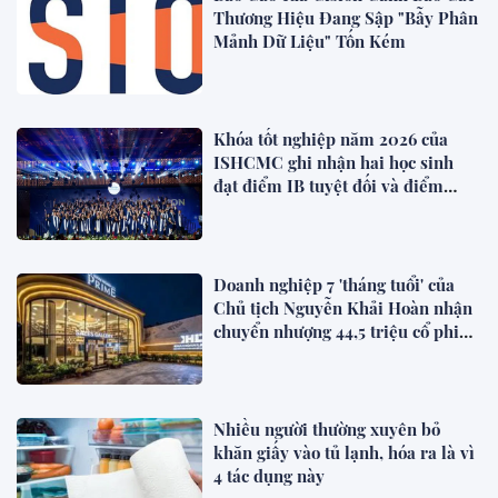
Thương Hiệu Đang Sập "Bẫy Phân
Mảnh Dữ Liệu" Tốn Kém
Khóa tốt nghiệp năm 2026 của
ISHCMC ghi nhận hai học sinh
đạt điểm IB tuyệt đối và điểm
trung bình toàn khóa đạt 34,5
Doanh nghiệp 7 'tháng tuổi' của
Chủ tịch Nguyễn Khải Hoàn nhận
chuyển nhượng 44,5 triệu cổ phiếu
KHG
Nhiều người thường xuyên bỏ
khăn giấy vào tủ lạnh, hóa ra là vì
4 tác dụng này