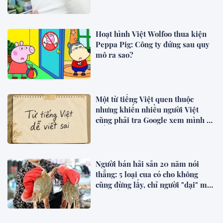
Hoạt hình Việt Wolfoo thua kiện
Peppa Pig: Công ty đứng sau quy
mô ra sao?
Một từ tiếng Việt quen thuộc
nhưng khiến nhiều người Việt
cũng phải tra Google xem mình có
viết sai không
Người bán hải sản 20 năm nói
thẳng: 5 loại cua có cho không
cũng đừng lấy, chỉ người "dại" mới
mua về